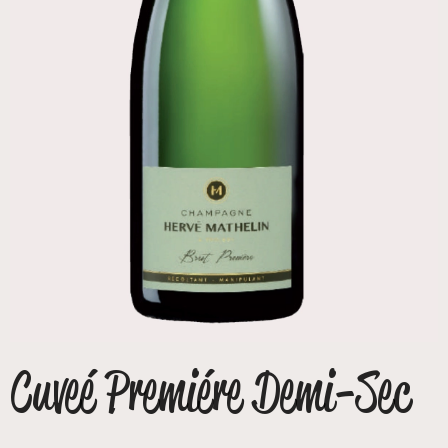
Cuveé Premiére Demi-Sec