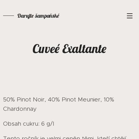
Darujte šampaňské
Cuveé Exaltante
50% Pinot Noir, 40% Pinot Meunier, 10%
Chardonnay
Obsah cukru: 6 g/l
Tento ročník je velmi ceněn těmi, kteří chtějí