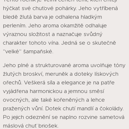
hýčkat své chuťové pohárky. Jeho vytříbená
bledě žlutá barva je odhalena hladkým
perlením. Jeho aroma okamžitě odhaluje
výraznou složitost a naznačuje svůdný
charakter tohoto vína. Jedná se o skutečně
"velké" šampaňské.
Jeho plné a strukturované aroma uvolňuje tóny
žlutých broskví, meruněk a doteky lískových
ořechů. Veškerá síla a elegance je na patře
vyjádřena harmonickou a jemnou směsí
ovocných, ale také kořeněných a lehce
pražených vůní. Dotek chutí mandlí a čokolády.
Po jejich odeznění se naplno rozvine sametová
máslová chuť briošek.